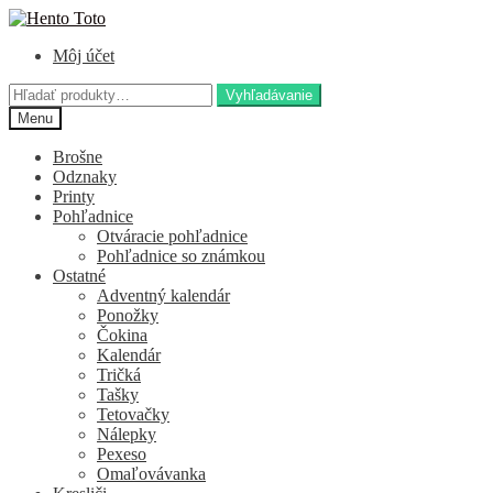
Preskočiť
Preskočiť
na
na
Môj účet
navigáciu
obsah
Hľadať:
Vyhľadávanie
Menu
Brošne
Odznaky
Printy
Pohľadnice
Otváracie pohľadnice
Pohľadnice so známkou
Ostatné
Adventný kalendár
Ponožky
Čokina
Kalendár
Tričká
Tašky
Tetovačky
Nálepky
Pexeso
Omaľovávanka