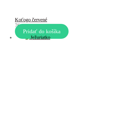
Koťogo červené
7
€
Pridať do košíka