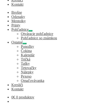
Kresliči
Kontakt
Brošne
Odznaky
Mentolky
Printy
Pohľadnice
Expand
Otváracie pohľadnice
child
Pohľadnice so známkou
menu
Ostatné
Expand
Ponožky
child
Čokina
menu
Kalendár
Tričká
Tašky
Tetovačky
Nálepky
Pexeso
Omaľovávanka
Kresliči
Kontakt
0
€
0 produktov