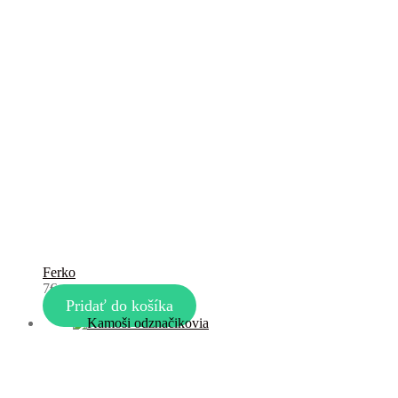
Ferko
7
€
Pridať do košíka