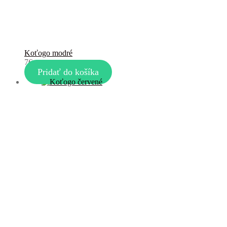
Koťogo modré
7
€
Pridať do košíka