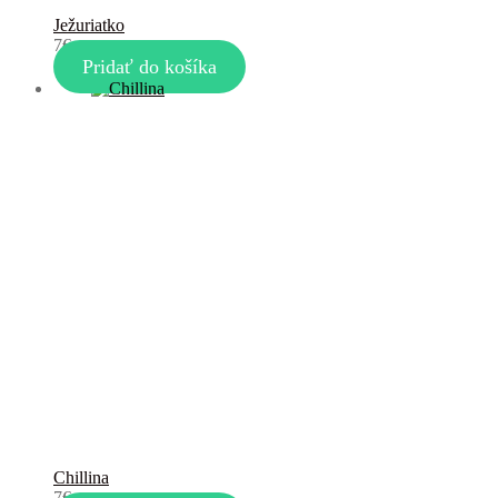
Ježuriatko
7
€
Pridať do košíka
Chillina
7
€