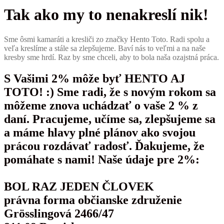
Tak ako my to nenakreslí nik!
Sme ôsmi kamaráti a kresliči zo značky Hento Toto. Radi spolu a
veľa kreslíme a stále sa zlepšujeme. Baví nás to veľmi a na naše
kresby sme hrdí. Raz by sme chceli, aby to bola naša ozajstná práca.
S Vašimi 2% môže byť HENTO AJ
TOTO! :) Sme radi, že s novým rokom sa
môžeme znova uchádzať o vaše 2 % z
daní. Pracujeme, učíme sa, zlepšujeme sa
a máme hlavy plné plánov ako svojou
prácou rozdávať radosť. Ďakujeme, že
pomáhate s nami! Naše údaje pre 2%:
BOL RAZ JEDEN ČLOVEK
právna forma občianske združenie
Grösslingová 2466/47