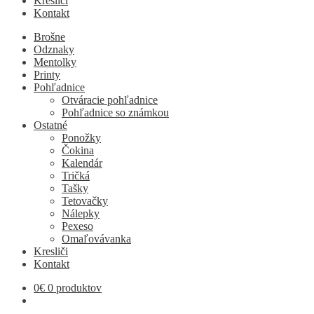
Kresliči
Kontakt
Brošne
Odznaky
Mentolky
Printy
Pohľadnice
Otváracie pohľadnice
Pohľadnice so známkou
Ostatné
Ponožky
Čokina
Kalendár
Tričká
Tašky
Tetovačky
Nálepky
Pexeso
Omaľovávanka
Kresliči
Kontakt
0
€
0 produktov