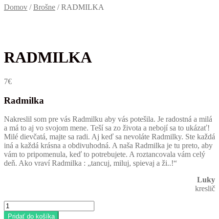
Domov
/
Brošne
/
RADMILKA
RADMILKA
7
€
Radmilka
Nakreslil som pre vás Radmilku aby vás potešila. Je radostná a milá
a má to aj vo svojom mene. Teší sa zo života a nebojí sa to ukázať!
Milé dievčatá, majte sa radi. Aj keď sa nevoláte Radmilky. Ste každá
iná a každá krásna a obdivuhodná. A naša Radmilka je tu preto, aby
vám to pripomenula, keď to potrebujete. A roztancovala vám celý
deň. Ako vraví Radmilka : „tancuj, miluj, spievaj a ži..!“
Luky
kreslič
množstvo
RADMILKA
Pridať do košíka