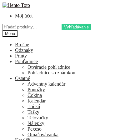
Preskočiť
Preskočiť
na
na
Môj účet
navigáciu
obsah
Hľadať:
Vyhľadávanie
Menu
Brošne
Odznaky
Printy
Pohľadnice
Otváracie pohľadnice
Pohľadnice so známkou
Ostatné
Adventný kalendár
Ponožky
Čokina
Kalendár
Tričká
Tašky
Tetovačky
Nálepky
Pexeso
Omaľovávanka