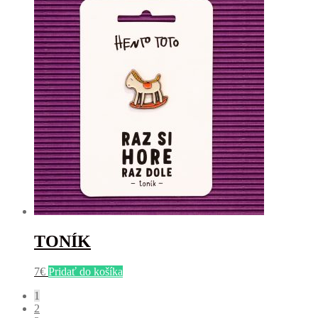
TONÍK
7
€
Pridať do košíka
1
2