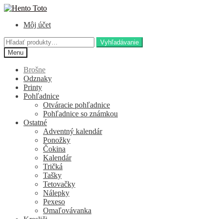
Preskočiť
Preskočiť
na
na
Môj účet
navigáciu
obsah
Hľadať:
Vyhľadávanie
Menu
Brošne
Odznaky
Printy
Pohľadnice
Otváracie pohľadnice
Pohľadnice so známkou
Ostatné
Adventný kalendár
Ponožky
Čokina
Kalendár
Tričká
Tašky
Tetovačky
Nálepky
Pexeso
Omaľovávanka