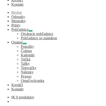
Kresliči
Kontakt
Brošne
Odznaky
Mentolky
Printy
Pohľadnice
Expand
Otváracie pohľadnice
child
Pohľadnice so známkou
menu
Ostatné
Expand
Ponožky
child
Čokina
menu
Kalendár
Tričká
Tašky
Tetovačky
Nálepky
Pexeso
Omaľovávanka
Kresliči
Kontakt
0
€
0 produktov