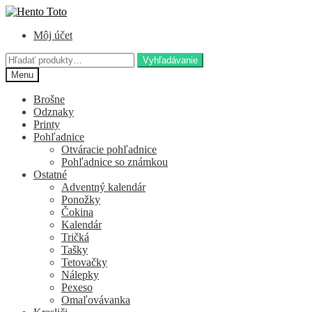
Preskočiť
Preskočiť
na
na
Môj účet
navigáciu
obsah
Hľadať:
Vyhľadávanie
Menu
Brošne
Odznaky
Printy
Pohľadnice
Otváracie pohľadnice
Pohľadnice so známkou
Ostatné
Adventný kalendár
Ponožky
Čokina
Kalendár
Tričká
Tašky
Tetovačky
Nálepky
Pexeso
Omaľovávanka