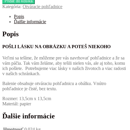
Pridať do košíka
PREKVAPENIE
Kategória:
Otváracie pohľadnice
Popis
Ďalšie informácie
Popis
POŠLI LÁSKU NA OBRÁZKU A POTEŠ NIEKOHO
Veľmi sa tešíme, že môžeme pre vás navrhovať pohľadnice a že sa
vám páčia.
Tak vám želáme, aby tešili nielen vás, ale aj toho, komu
ich pošlete.
Potrebujeme viac lásky v našich životoch a viac radosti
v našich schránkach.
Balenie obsahuje otváraciu pohľadnicu a obálku. Vnútro
pohľadnice je čisté, bez textu.
Rozmer: 13,5cm x 13,5cm
Materiál: papier
Ďalšie informácie
Hmotnosť
0,024 kg