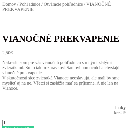
Domov
/
Pohľadnice
/
Otváracie pohľadnice
/
VIANOČNÉ
PREKVAPENIE
VIANOČNÉ PREKVAPENIE
2,50
€
Nakreslil som pre vás vianočnú pohľadnicu s milými zlatými
zvieratkami. Sú to takí rozprávkovi Santovi pomocníci a chystajú
vianočné prekvapenie.
V skutočnosti síce zvieratká Vianoce neoslavujú, ale mali by sme
myslieť aj na ne. Všetci si zaslúžia mať sa príjemne. A nie len na
Vianoce.
Luky
kreslič
množstvo
VIANOČNÉ