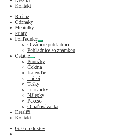
Kresliči
Kontakt
Brošne
Odznaky
Mentolky
Printy
Pohľadnice
Expand
Otváracie pohľadnice
child
Pohľadnice so známkou
menu
Ostatné
Expand
Ponožky
child
Čokina
menu
Kalendár
Tričká
Tašky
Tetovačky
Nálepky
Pexeso
Omaľovávanka
Kresliči
Kontakt
0
€
0 produktov