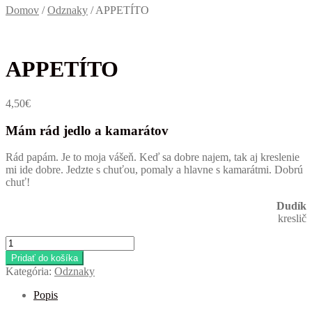
Domov
/
Odznaky
/
APPETÍTO
APPETÍTO
4,50
€
Mám rád jedlo a kamarátov
Rád papám. Je to moja vášeň. Keď sa dobre najem, tak aj kreslenie
mi ide dobre. Jedzte s chuťou, pomaly a hlavne s kamarátmi. Dobrú
chuť!
Dudík
kreslič
množstvo
APPETÍTO
Pridať do košíka
Kategória:
Odznaky
Popis