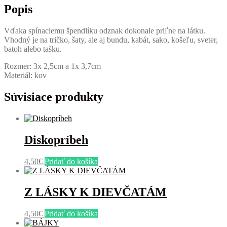
Popis
Vďaka spínaciemu špendlíku odznak dokonale priľne na látku.
Vhodný je na tričko, šaty, ale aj bundu, kabát, sako, košeľu, sveter,
batoh alebo tašku.
Rozmer: 3x 2,5cm a 1x 3,7cm
Materiál: kov
Súvisiace produkty
Diskopríbeh
4,50
€
Pridať do košíka
Z LÁSKY K DIEVČATÁM
4,50
€
Pridať do košíka