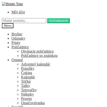
Preskočiť
Preskočiť
na
na
Môj účet
navigáciu
obsah
Hľadať:
Vyhľadávanie
Menu
Brošne
Odznaky
Printy
Pohľadnice
Otváracie pohľadnice
Pohľadnice so známkou
Ostatné
Adventný kalendár
Ponožky
Čokina
Kalendár
Tričká
Tašky
Tetovačky
Nálepky
Pexeso
Omaľovávanka