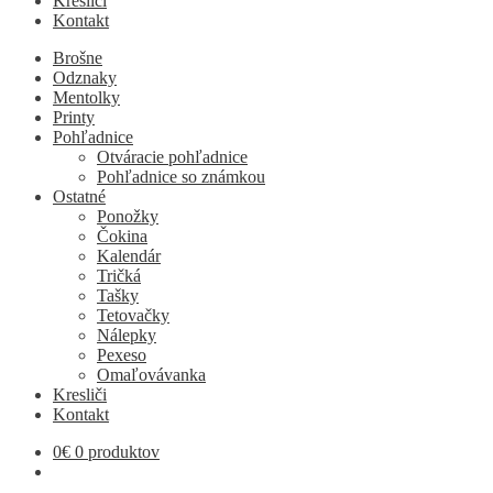
Kresliči
Kontakt
Brošne
Odznaky
Mentolky
Printy
Pohľadnice
Otváracie pohľadnice
Pohľadnice so známkou
Ostatné
Ponožky
Čokina
Kalendár
Tričká
Tašky
Tetovačky
Nálepky
Pexeso
Omaľovávanka
Kresliči
Kontakt
0
€
0 produktov