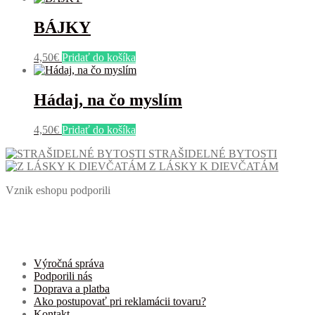
BÁJKY
4,50
€
Pridať do košíka
Hádaj, na čo myslím
4,50
€
Pridať do košíka
STRAŠIDELNÉ BYTOSTI
Z LÁSKY K DIEVČATÁM
Vznik eshopu podporili
Výročná správa
Podporili nás
Doprava a platba
Ako postupovať pri reklamácii tovaru?
Kontakt