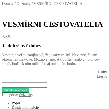
Domov
/
Odznaky
/
VESMÍRNI CESTOVATELIA
VESMÍRNI CESTOVATELIA
4,50
€
Je dobré byť dobrý
Vesmír je veľmi zaujímavý, že je taký veľký. Nevieme, či tam
okrem nás niekto je. Možno aj áno. Ak by ste nejakých ufóncov
stretli, buďte k nim milí, lebo aj oni k nám budú.
Luky
kreslič
množstvo
VESMÍRNI
Pridať do košíka
CESTOVATELIA
Kategória:
Odznaky
Popis
Ďalšie informácie