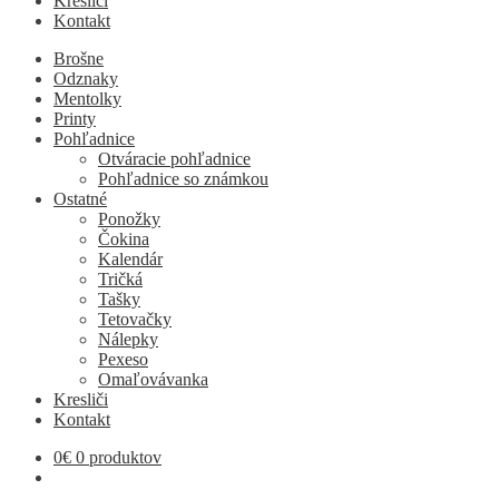
Kresliči
Kontakt
Brošne
Odznaky
Mentolky
Printy
Pohľadnice
Otváracie pohľadnice
Pohľadnice so známkou
Ostatné
Ponožky
Čokina
Kalendár
Tričká
Tašky
Tetovačky
Nálepky
Pexeso
Omaľovávanka
Kresliči
Kontakt
0
€
0 produktov