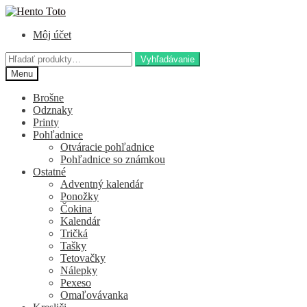
Preskočiť
Preskočiť
na
na
Môj účet
navigáciu
obsah
Hľadať:
Vyhľadávanie
Menu
Brošne
Odznaky
Printy
Pohľadnice
Otváracie pohľadnice
Pohľadnice so známkou
Ostatné
Adventný kalendár
Ponožky
Čokina
Kalendár
Tričká
Tašky
Tetovačky
Nálepky
Pexeso
Omaľovávanka