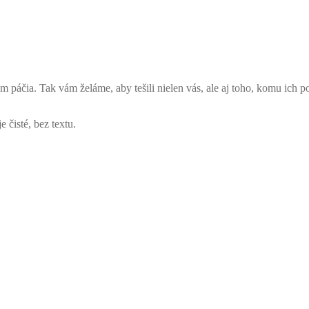
ám páčia.
Tak vám želáme, aby tešili nielen vás, ale aj toho, komu ich p
 čisté, bez textu.