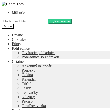
Preskočiť
Preskočiť
na
na
Môj účet
navigáciu
obsah
Hľadať:
Vyhľadávanie
Menu
Brošne
Odznaky
Printy
Pohľadnice
Otváracie pohľadnice
Pohľadnice so známkou
Ostatné
Adventný kalendár
Ponožky
Čokina
Kalendár
Tričká
Tašky
Tetovačky
Nálepky
Pexeso
Omaľovávanka