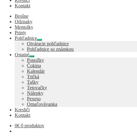
Kresliči
Kontakt
Brošne
Odznaky
Mentolky
Printy
Pohľadnice
Expand
Otváracie pohľadnice
child
Pohľadnice so známkou
menu
Ostatné
Expand
Ponožky
child
Čokina
menu
Kalendár
Tričká
Tašky
Tetovačky
Nálepky
Pexeso
Omaľovávanka
Kresliči
Kontakt
0
€
0 produktov