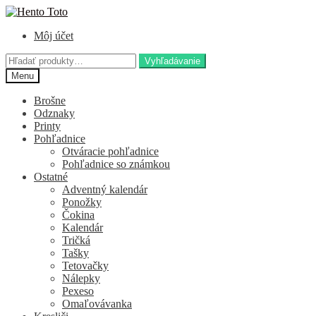
Preskočiť
Preskočiť
na
na
Môj účet
navigáciu
obsah
Hľadať:
Vyhľadávanie
Menu
Brošne
Odznaky
Printy
Pohľadnice
Otváracie pohľadnice
Pohľadnice so známkou
Ostatné
Adventný kalendár
Ponožky
Čokina
Kalendár
Tričká
Tašky
Tetovačky
Nálepky
Pexeso
Omaľovávanka