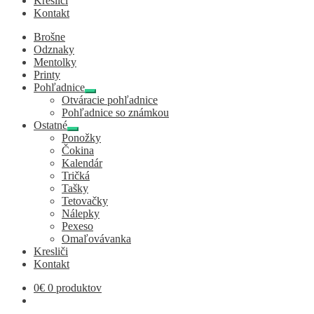
Kresliči
Kontakt
Brošne
Odznaky
Mentolky
Printy
Pohľadnice
Expand
Otváracie pohľadnice
child
Pohľadnice so známkou
menu
Ostatné
Expand
Ponožky
child
Čokina
menu
Kalendár
Tričká
Tašky
Tetovačky
Nálepky
Pexeso
Omaľovávanka
Kresliči
Kontakt
0
€
0 produktov