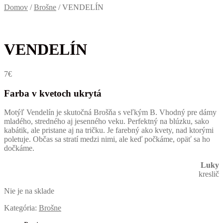
Domov
/
Brošne
/
VENDELÍN
VENDELÍN
7
€
Farba v kvetoch ukrytá
Motýľ Vendelín je skutočná Brošňa s veľkým B. Vhodný pre dámy
mladého, stredného aj jesenného veku. Perfektný na blúzku, sako
kabátik, ale pristane aj na tričku. Je farebný ako kvety, nad ktorými
poletuje. Občas sa stratí medzi nimi, ale keď počkáme, opäť sa ho
dočkáme.
Luky
kreslič
Nie je na sklade
Kategória:
Brošne