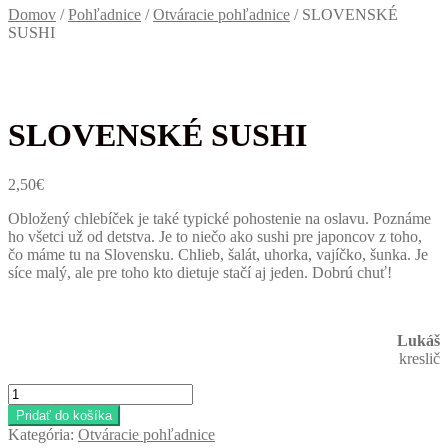
Domov
/
Pohľadnice
/
Otváracie pohľadnice
/
SLOVENSKÉ
SUSHI
SLOVENSKÉ SUSHI
2,50
€
Obložený chlebíček je také typické pohostenie na oslavu. Poznáme
ho všetci už od detstva. Je to niečo ako sushi pre japoncov z toho,
čo máme tu na Slovensku. Chlieb, šalát, uhorka, vajíčko, šunka. Je
síce malý, ale pre toho kto dietuje stačí aj jeden. Dobrú chuť!
Lukáš
kreslič
množstvo
SLOVENSKÉ
Pridať do košíka
SUSHI
Kategória:
Otváracie pohľadnice