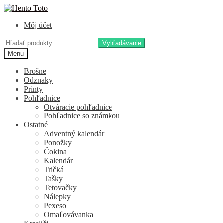
Preskočiť
Preskočiť
na
na
Môj účet
navigáciu
obsah
Hľadať:
Vyhľadávanie
Menu
Brošne
Odznaky
Printy
Pohľadnice
Otváracie pohľadnice
Pohľadnice so známkou
Ostatné
Adventný kalendár
Ponožky
Čokina
Kalendár
Tričká
Tašky
Tetovačky
Nálepky
Pexeso
Omaľovávanka