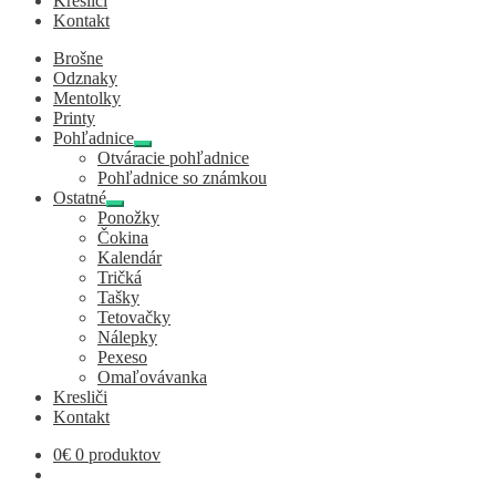
Kresliči
Kontakt
Brošne
Odznaky
Mentolky
Printy
Pohľadnice
Expand
Otváracie pohľadnice
child
Pohľadnice so známkou
menu
Ostatné
Expand
Ponožky
child
Čokina
menu
Kalendár
Tričká
Tašky
Tetovačky
Nálepky
Pexeso
Omaľovávanka
Kresliči
Kontakt
0
€
0 produktov