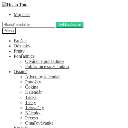
Preskočiť
Preskočiť
na
na
Môj účet
navigáciu
obsah
Hľadať:
Vyhľadávanie
Menu
Brošne
Odznaky
Printy
Pohľadnice
Otváracie pohľadnice
Pohľadnice so známkou
Ostatné
Adventný kalendár
Ponožky
Čokina
Kalendár
Tričká
Tašky
Tetovačky
Nálepky
Pexeso
Omaľovávanka