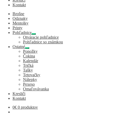
Kresliči
Kontakt
Brošne
Odznaky
Mentolky
Printy
Pohľadnice
Expand
Otváracie pohľadnice
child
Pohľadnice so známkou
menu
Ostatné
Expand
Ponožky
child
Čokina
menu
Kalendár
Tričká
Tašky
Tetovačky
Nálepky
Pexeso
Omaľovávanka
Kresliči
Kontakt
0
€
0 produktov