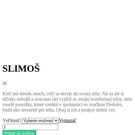
SLIMOŠ
8
€
Keď má slimák strach, celý sa skryje do svojej ulity. Ak sa ale ty
ničoho nebojíš a sem-tam rád vyjdeš zo svojej komfortnej zóny, tieto
veselé ponožky, ktoré vznikli v spolupráci so značkou Dedoles,
budú ako stvorené pre teba. Obuj si ich a podpor dobrú vec.
Veľkosť:
Vymazať
množstvo
SLIMOŠ
Pridať do košíka