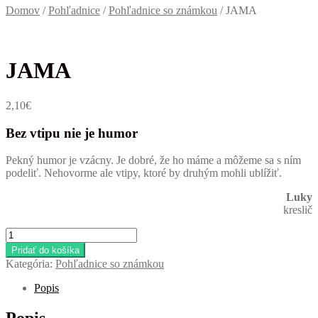
Domov
/
Pohľadnice
/
Pohľadnice so známkou
/
JAMA
JAMA
2,10
€
Bez vtipu nie je humor
Pekný humor je vzácny. Je dobré, že ho máme a môžeme sa s ním
podeliť. Nehovorme ale vtipy, ktoré by druhým mohli ublížiť.
Luky
kreslič
množstvo
JAMA
Pridať do košíka
Kategória:
Pohľadnice so známkou
Popis