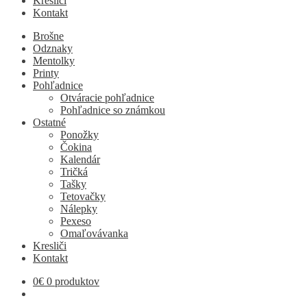
Kresliči
Kontakt
Brošne
Odznaky
Mentolky
Printy
Pohľadnice
Otváracie pohľadnice
Pohľadnice so známkou
Ostatné
Ponožky
Čokina
Kalendár
Tričká
Tašky
Tetovačky
Nálepky
Pexeso
Omaľovávanka
Kresliči
Kontakt
0
€
0 produktov