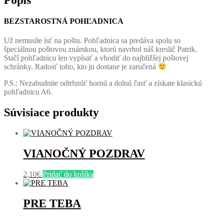
Popis
BEZSTAROSTNÁ POHĽADNICA
Už nemusíte ísť na poštu. Pohľadnica sa predáva spolu so
špeciálnou poštovou známkou, ktorú navrhol náš kreslič Patrik.
Stačí pohľadnicu len vypísať a vhodiť do najbližšej poštovej
schránky. Radosť toho, kto ju dostane je zaručená
P.S.:
Nezabudnite odtrhnúť hornú a dolnú časť a získate klasickú
pohľadnicu A6.
Súvisiace produkty
VIANOČNÝ POZDRAV
2,10
€
Pridať do košíka
PRE TEBA