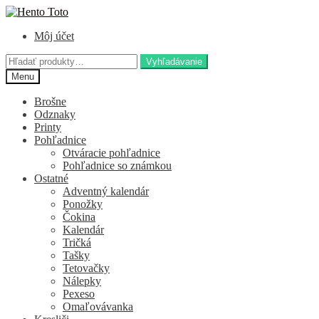
Preskočiť
Preskočiť
na
na
Môj účet
navigáciu
obsah
Hľadať:
Vyhľadávanie
Menu
Brošne
Odznaky
Printy
Pohľadnice
Otváracie pohľadnice
Pohľadnice so známkou
Ostatné
Adventný kalendár
Ponožky
Čokina
Kalendár
Tričká
Tašky
Tetovačky
Nálepky
Pexeso
Omaľovávanka