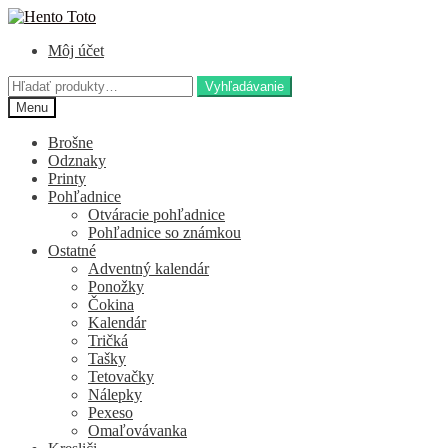
Preskočiť
Preskočiť
na
na
Môj účet
navigáciu
obsah
Hľadať:
Vyhľadávanie
Menu
Brošne
Odznaky
Printy
Pohľadnice
Otváracie pohľadnice
Pohľadnice so známkou
Ostatné
Adventný kalendár
Ponožky
Čokina
Kalendár
Tričká
Tašky
Tetovačky
Nálepky
Pexeso
Omaľovávanka