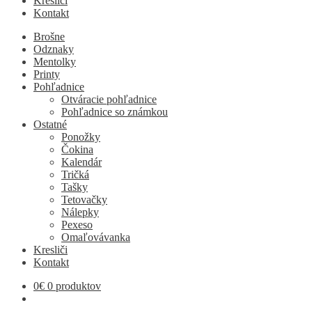
Kresliči
Kontakt
Brošne
Odznaky
Mentolky
Printy
Pohľadnice
Otváracie pohľadnice
Pohľadnice so známkou
Ostatné
Ponožky
Čokina
Kalendár
Tričká
Tašky
Tetovačky
Nálepky
Pexeso
Omaľovávanka
Kresliči
Kontakt
0
€
0 produktov